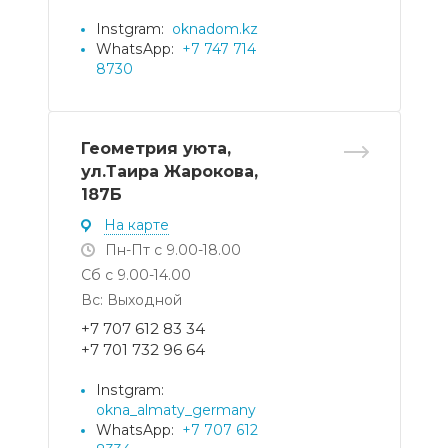
Instgram:
oknadom.kz
WhatsApp:
+7 747 714
8730
Геометрия уюта,
ул.Таира Жарокова,
187Б
На карте
Пн-Пт с 9.00-18.00
Сб с 9.00-14.00
Вс: Выходной
+7 707 612 83 34
+7 701 732 96 64
Instgram:
okna_almaty_germany
WhatsApp:
+7 707 612