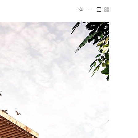
1/2
—