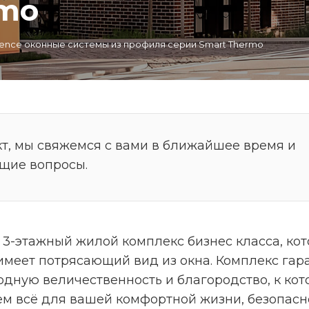
rmo
dence оконные системы из профиля серии Smart Thermo
т, мы свяжемся с вами в ближайшее время и
ющие вопросы.
й 3-этажный жилой комплекс бизнес класса, к
имеет потрясающий вид из окна. Комплекс гар
ходную величественность и благородство, к кот
ем всё для вашей комфортной жизни, безопасн