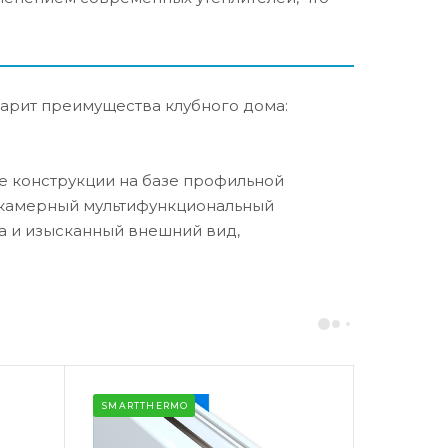
дарит преимущества клубного дома:
е конструкции на базе профильной
хкамерный мультифункциональный
а и изысканный внешний вид,
SMARTTHERMO
SMARTTH