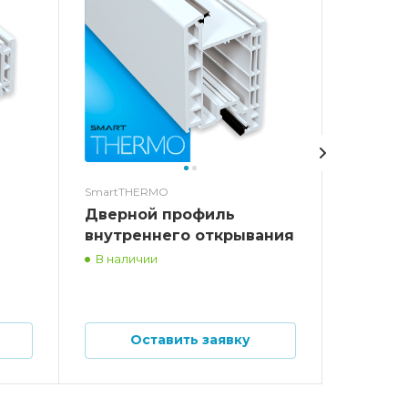
SmartTHERMO
SmartTH
й
Дверной профиль
Дверно
внутреннего открывания
наружн
В наличии
В налич
Оставить заявку
О