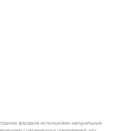
 отделке фасадов использован натуральный
менением современных утеплителей, что