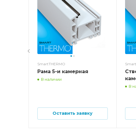
SmartTHERMO
Smar
Рама 5-и камерная
Ств
кам
В наличии
В н
Оставить заявку