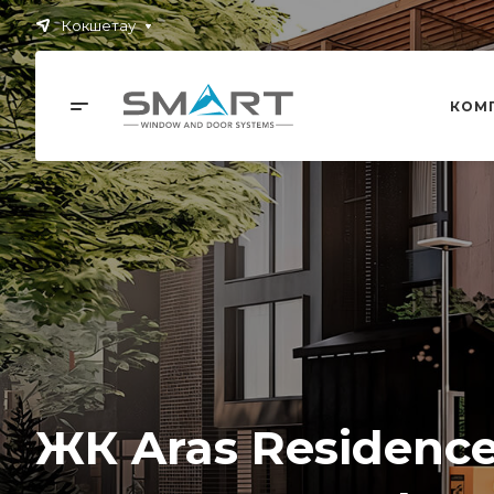
Кокшетау
КОМ
ЖК Aras Residenc