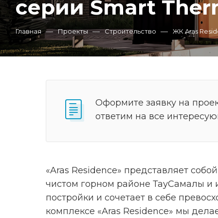
серии Smart The
—
—
—
Главная
Проекты
Строительство
ЖК Aras Resi
Оформите заявку на проек
ответим на все интересу
«Aras Residence» представляет собо
чистом горном районе ТауСамалы и 
постройки и сочетает в себе превос
комплексе «Aras Residence» мы дела