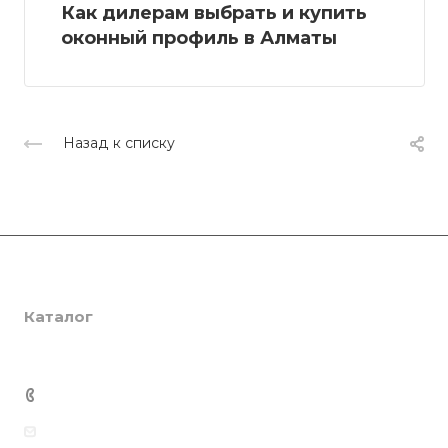
Как дилерам выбрать и купить
оконный профиль в Алматы
Назад к списку
Компания
Каталог
О компании
Сертификаты
Услуги
SmartPRO
Партнеры
SmartTHERMO
Консалтинг
+7 701 201 22 88
Отзывы
Weber 3
Ламинация
Медиацентр
info@smartprof.kz
Weber 5
Инженерная экспертиза